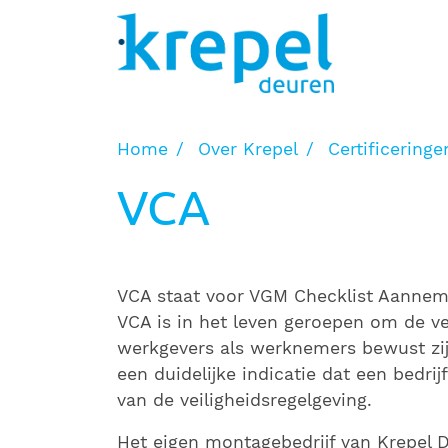
Toepassingsgebieden
Producten
Concepten en montage
Home
Over Krepel
Certificeringe
Projecten
VCA
Downloads
Over Krepel
VCA staat voor VGM Checklist Aanneme
Vacatures
VCA is in het leven geroepen om de ve
Nieuws
werkgevers als werknemers bewust zij
een duidelijke indicatie dat een bedri
Dealers
van de veiligheidsregelgeving.
Contact
Het eigen montagebedrijf van Krepel 