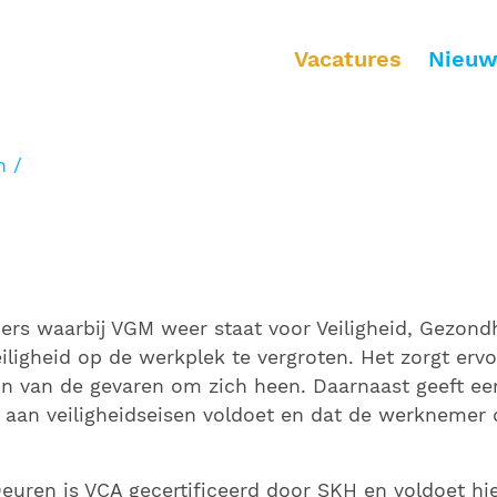
Toepassingsgebieden
Vacatures
Nieuw
Woningbouw
U
n
Woningen
K
Appartementen
In
Zorgappartementen
H
Studentenwoningen
Z
O
rs waarbij VGM weer staat voor Veiligheid, Gezondh
S
iligheid op de werkplek te vergroten. Het zorgt erv
n van de gevaren om zich heen. Daarnaast geeft een
jf aan veiligheidseisen voldoet en dat de werknemer
Deuren is VCA gecertificeerd door SKH en voldoet h