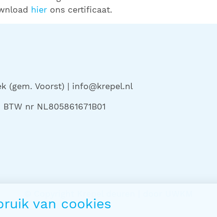
ownload
hier
ons certificaat.
 (gem. Voorst) | info@krepel.nl
 | BTW nr NL805861671B01
© Copyright Krepel deuren | door
UWKM
ruik van cookies