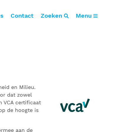
s
Contact
Zoeken
Menu
tiliteitsbouw
antoren
dustrie
otels
org
nderwijs
eid en Milieu.
port
oor dat zowel
 VCA certificaat
 op de hoogte is
iermee aan de