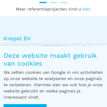
Meer referentieprojecten vind u
hier
.
Krepel BV
Kopermolenweg 14, 7382 BP Klarenbeek (gem.
Voorst) | info@krepel.nl
Deze website maakt gebruik
van cookies
Telefoon 055-3011341 | KvK 08074034 | BTW nr
NL805861671B01
We zetten cookies van Google in om activiteiten
op onze website te analyseren en onze pagina’s
Privacyverklaring
|
Cookies
te verbeteren. Hiermee zien we ook hoe je onze
website gebruikt en welke pagina’s je
interessant vindt.