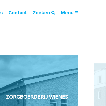
s
Contact
Zoeken
Menu
tiliteitsbouw
antoren
dustrie
otels
org
nderwijs
port
ZORGBOERDERIJ WIENES