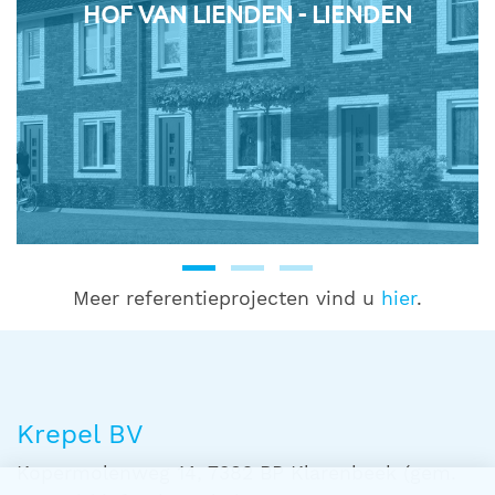
HOF VAN LIENDEN - LIENDEN
Meer referentieprojecten vind u
hier
.
Krepel BV
Kopermolenweg 14, 7382 BP Klarenbeek (gem.