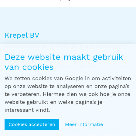
Krepel BV
Kopermolenweg 14, 7382 BP Klarenbeek (gem.
Voorst) | info@krepel.nl
Deze website maakt gebruik
van cookies
Telefoon 055-3011341 | KvK 08074034 | BTW nr
NL805861671B01
We zetten cookies van Google in om activiteiten
op onze website te analyseren en onze pagina’s
Privacyverklaring
|
Cookies
te verbeteren. Hiermee zien we ook hoe je onze
website gebruikt en welke pagina’s je
interessant vindt.
Cookies accepteren
Meer informatie
© Copyright Krepel deuren | door
UWKM