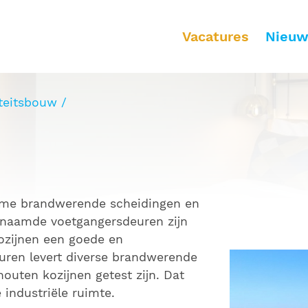
Toepassingsgebieden
Vacatures
Nieuw
Woningbouw
U
iteitsbouw
Woningen
K
Appartementen
In
Zorgappartementen
H
Studentenwoningen
Z
O
name brandwerende scheidingen en
S
enaamde voetgangersdeuren zijn
ozijnen een goede en
uren levert diverse brandwerende
houten kozijnen getest zijn. Dat
 industriële ruimte.