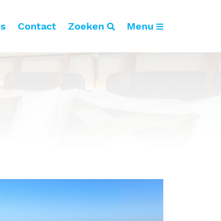
s
Contact
Zoeken
Menu
tiliteitsbouw
antoren
dustrie
otels
org
nderwijs
port