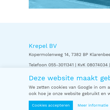
Krepel BV
Kopermolenweg 14, 7382 BP Klarenbeek
Telefoon 055-3011341 | KvK 08074034
Privacyverklaring
|
Cookies
Deze website maakt geb
We zetten cookies van Google in om ac
ook hoe je onze website gebruikt en we
Cookies accepteren
Meer informatie