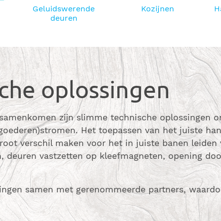
Geluidswerende
Kozijnen
H
deuren
che oplossingen
 samenkomen zijn slimme technische oplossingen on
(goederen)stromen. Het toepassen van het juiste ha
oot verschil maken voor het in juiste banen leiden
en, deuren vastzetten op kleefmagneten, opening d
singen samen met gerenommeerde partners, waardoor