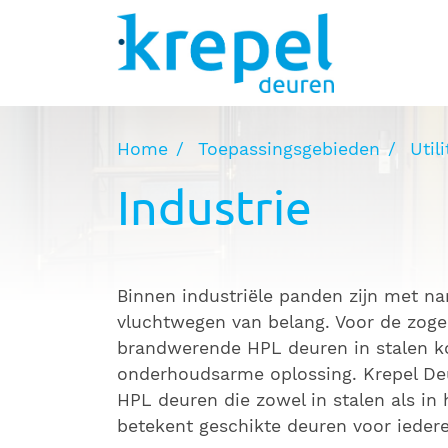
Toepassingsgebieden
Producten
Concepten en montage
Home
Toepassingsgebieden
Util
Projecten
Industrie
Downloads
Over Krepel
Binnen industriële panden zijn met 
Vacatures
vluchtwegen van belang. Voor de zog
Nieuws
brandwerende HPL deuren in stalen k
onderhoudsarme oplossing. Krepel De
Dealers
HPL deuren die zowel in stalen als in 
betekent geschikte deuren voor iedere
Contact