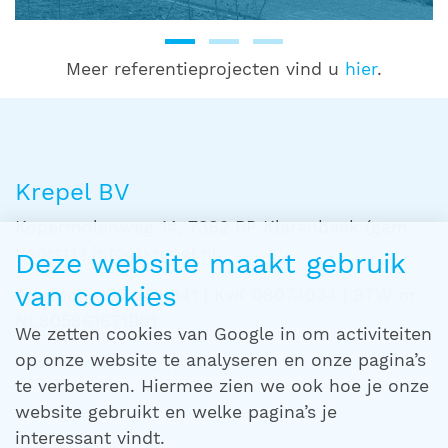
Meer referentieprojecten vind u
hier
.
Krepel BV
Kopermolenweg 14, 7382 BP Klarenbeek (gem.
Voorst) | info@krepel.nl
Deze website maakt gebruik
van cookies
Telefoon 055-3011341 | KvK 08074034 | BTW nr
NL805861671B01
We zetten cookies van Google in om activiteiten
op onze website te analyseren en onze pagina’s
Privacyverklaring
|
Cookies
te verbeteren. Hiermee zien we ook hoe je onze
website gebruikt en welke pagina’s je
interessant vindt.