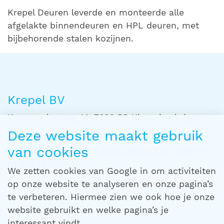
Krepel Deuren leverde en monteerde alle
afgelakte binnendeuren en HPL deuren, met
bijbehorende stalen kozijnen.
Krepel BV
Kopermolenweg 14, 7382 BP Klarenbeek (gem.
Voorst) | info@krepel.nl
Deze website maakt gebruik
van cookies
Telefoon 055-3011341 | KvK 08074034 | BTW nr
NL805861671B01
We zetten cookies van Google in om activiteiten
op onze website te analyseren en onze pagina’s
Privacyverklaring
|
Cookies
te verbeteren. Hiermee zien we ook hoe je onze
website gebruikt en welke pagina’s je
interessant vindt.